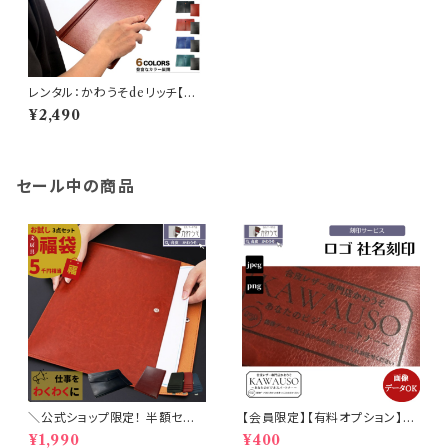
レンタル：かわうそdeリッチ【動
画あり】 /バインダー A4 A3 お
¥2,490
しゃれ 多機能 革 マグネットボ
ード 二つ折 レザー 磁石 ファイ
ル 軽量 ペンホルダー 高級感 ビ
ジネス お洒落 (黒・茶色・紺色・
緑色）
セール中の商品
＼公式ショップ限定！ 半額セー
【会員限定】【有料オプション】レ
ル／ かわうそトライアル福袋 3
ーザー刻印 名入れ （LOGO ロ
¥1,990
¥400
点セット できる男 福袋 5000円
ゴデータ) 【代引決済不可・単体