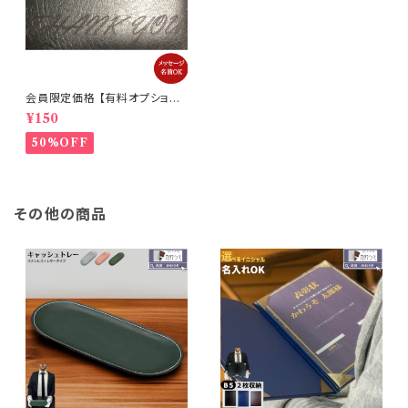
会員限定価格 【有料オプション】
レーザー刻印 名入れ （フォント・
¥150
15文字対応/漢字・平仮名・カタ
カナ可能） 【代引決済不可・単体
50%OFF
購入不可】
その他の商品