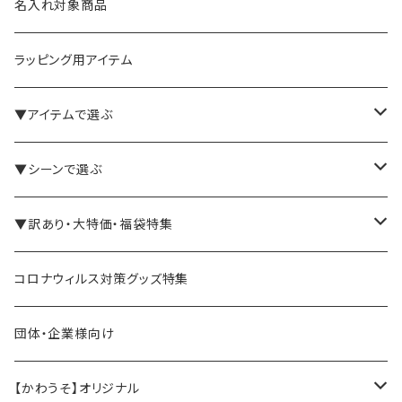
名入れ対象商品
ラッピング用アイテム
▼アイテムで選ぶ
バインダー・メモパッド
▼シーンで選ぶ
手帳・ノート
テレワーク・在宅ワーク向け
▼訳あり・大特価・福袋特集
ペン立て・収納ケース・トレイ
司会・セミナー講師向け
アウトレット商品
コロナウィルス対策グッズ特集
バッグ・かばん
営業マン向け
福袋・まとめ買い
団体・企業様向け
事務職の方向け
【かわうそ】オリジナル