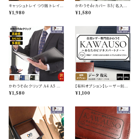
キャッシュトレイ つり銭 トレイ
かわうそdeカバー B5/ 名入れ
レジ コイントレー 高級感 お洒
b5 賞状カバー 電報 手紙 賞状
¥1,980
¥1,580
落 合成皮革（グリーン・グレー・
ファイル 二枚用 二つ折り PUレ
ピンク）
ザー 合成皮革 折り畳み おしゃ
れ 高級感 案内状 メニュー表 ケ
ースB5 （黒・紺色・こげ茶色）
かわうそdeクリップ A4 A5 訳
【有料オプション】レーザー刻印
あり【動画あり】 / クリップファイ
データ復元 サービス（LOGO ロ
¥1,580
¥1,100
ル PUレザー 合成皮革 在庫処
ゴデータ) 【代引決済不可・単体
分品 sale バインダー a4 a5 お
購入不可】
しゃれ 多機能 革 クリップボード
二つ折 軽量 ペンホルダー 内ポ
ケット ポケット付 メモ帳付 高級
感 ビジネス お洒落 名刺 黒 茶
色 紺 ブラック ネイビー ブラウ
ン ＼公式限定クーポン有／