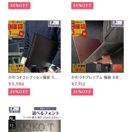
相当 お試し メンズ福袋 ビジネ
購入不可】
50%OFF
50%OFF
スアイテム 訳あり アウトレット
文具
かわうそコレクション福袋 ５点
かわうそプレミアム 福袋 ８点セ
セット 文房具 大人 2025 できる
ット 2024年 2万円相当 お得す
¥5,584
¥7,912
男 1万円相当 訳あり アウトレッ
ぎる 豪華 メンズ 大人 ビジネス
ト ビジネス バッグ おしゃれ 高
文具 訳あり商品 8点入って超お
20%OFF
20%OFF
級感 バインダー
得