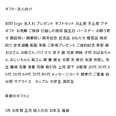
ギフト・法人向け
刻印 logo 名入れ プレゼント ギフトセット お土産 手土産 プチ
ギフト お見舞 ご挨拶 引越しの挨拶 誕生日 バースデー お取り寄
せ 開店祝い 開業祝い 周年記念 記念品 おもたせ 贈答品 挨拶
回り 定年退職 転勤 来客 ご来場プレゼント ご成約記念 表彰 親
お父さん お母さん パパ ママ 息子 娘 兄弟 姉妹 子供 おばあちゃ
ん おじいちゃん 奥さん 嫁 妻 彼女 旦那 夫 彼氏 友達 仲良し 先
生 職場 先輩 後輩 同僚 取引先 上司 部下 お客様 20代 30代 4
0代 50代 60代 70代 80代 メッセージカード 親孝行 ご褒美 自
分用 サプライズ カップル 大学生 高校生
季節のギフトに
1月 お年賀 正月 成人の日 お年玉 福袋