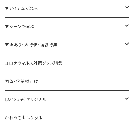
▼アイテムで選ぶ
バインダー・メモパッド
▼シーンで選ぶ
手帳・ノート
テレワーク・在宅ワーク向け
▼訳あり・大特価・福袋特集
ペン立て・収納ケース・トレイ
司会・セミナー講師向け
アウトレット商品
コロナウィルス対策グッズ特集
バッグ・かばん
営業マン向け
福袋・まとめ買い
団体・企業様向け
事務職の方向け
【かわうそ】オリジナル
デザイナー
かわうそdeレンタル