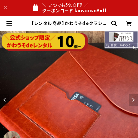
＼ いつでも5％OFF ／
クーポンコード kawauso5all
【レンタル商品】かわうそdeクラシッ
ク ノートパソコン PC タブレット収
納 13インチ (茶色) | 【公式】ネットシ
ョップ 合皮レザー専門店 かわうそ ビ
ジネス文具屋 1万円以内 名入れ・ロ
ゴ刻印 １点から 送料無料