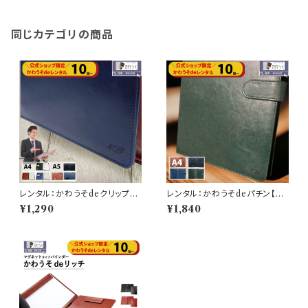
同じカテゴリの商品
レンタル：かわうそdeクリップ
レンタル：かわうそdeパチン【動
【動画あり】 黒 茶色 紺 ブラック
画あり】 /バインダー A4 (黒・茶
¥1,290
¥1,840
ネイビー ブラウン
色・紺色・緑色）