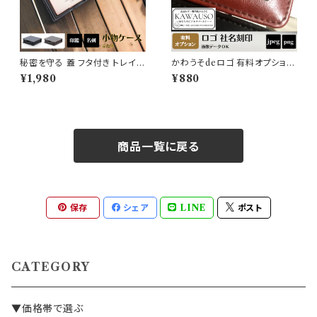
秘密を守る 蓋 フタ付き トレイ
かわうそdeロゴ 有料オプション
ミニ 卓上ケース 収納 PUレザ
【動画あり】レーザー刻印 名入
¥1,980
¥880
ー 合成皮革 小物入れ 収納箱
れ オーダーメイド LOGO ロゴ
付箋 書斎 名刺 印鑑入れ(黒・茶
データ 会社名 団体名 学校 デザ
色）
イン 画像データ対応 【代引決済
不可・単体購入不可】
商品一覧に戻る
保存
シェア
LINE
ポスト
CATEGORY
▼価格帯で選ぶ