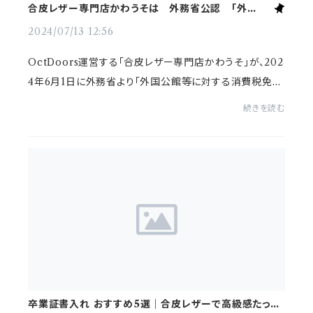
合皮レザー専門店かわうそは 外務省公認 「外国公
館等に対する消費税免税店」 に指定されました
2024/07/13 12:56
OctDoors運営する「合皮レザー専門店かわうそ」が、202
4年6月1日に外務省より「外国公館等に対する消費税免税
店」に指定されました。外国公館等に対する消費税免税の
続きを読む
対象となる事業者は、大使館、総領事館、領事...
卒業証書入れ おすすめ5選｜合皮レザーで高級感たっぷ