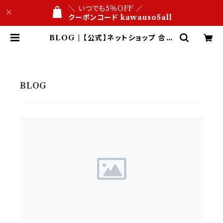
＼ いつでも5％OFF ／
クーポンコード kawauso5all
BLOG | 【公式】ネットショップ 合皮
レザー専門店 かわうそ ビジネス文具
屋 1万円以内 名入れ・ロゴ刻印 １点
から 送料無料