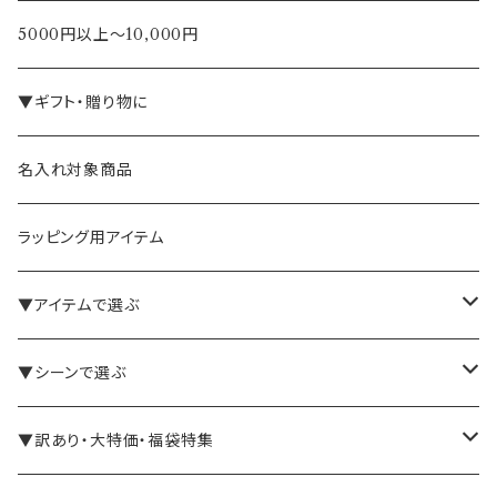
5000円以上～10,000円
▼ギフト・贈り物に
名入れ対象商品
ラッピング用アイテム
▼アイテムで選ぶ
バインダー・メモパッド
▼シーンで選ぶ
手帳・ノート
テレワーク・在宅ワーク向け
▼訳あり・大特価・福袋特集