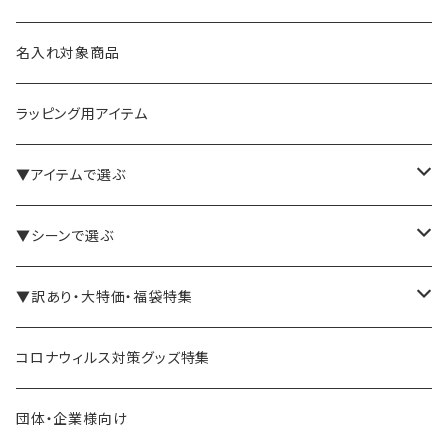
名入れ対象商品
ラッピング用アイテム
▼アイテムで選ぶ
バインダー・メモパッド
▼シーンで選ぶ
手帳・ノート
テレワーク・在宅ワーク向け
▼訳あり・大特価・福袋特集
ペン立て・収納ケース・トレイ
司会・セミナー講師向け
アウトレット商品
コロナウィルス対策グッズ特集
バッグ・かばん
営業マン向け
福袋・まとめ買い
団体・企業様向け