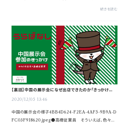
したよね。2回目はどこで開催したんですか？のぞく ●かわ
続きを読む
うそ店長2回目はね、飯田橋駅構内のラムラビルという...
【裏話】中国の展示会になぜ出店できたのか「きっかけは
●●●！」
2020/12/05 13:46
中国の展示会の様子4BB4D624-F2EA-4AF5-9B9A-D
FC03F918620.jpeg●高橋従業員 そういえば、色々展
示会とかのイベントやってますよね。どこからそういうの見