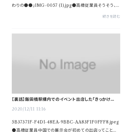
わりの●●」IMG-0057 (1).jpg●高橋従業員そうそう、3
回目の販売会はどこ出店したんですか？のぞく●かわうそ
続きを読む
店長3回目はね「本屋さん」で開催したんだよね...
【裏話】飯田橋駅構内でのイベント出店した「きっかけは
●●のつながり」
2020/12/11 11:16
5B37371F-F4D1-48EA-9BBC-AA83F1F0FFF8.jpeg
●高橋従業員中国での展示会が初めての出店ってことで