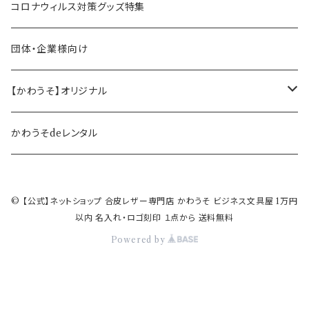
ペン立て・収納ケース・トレイ
司会・セミナー講師向け
アウトレット商品
コロナウィルス対策グッズ特集
バッグ・かばん
営業マン向け
福袋・まとめ買い
団体・企業様向け
事務職の方向け
【かわうそ】オリジナル
デザイナー
かわうそdeレンタル
© 【公式】ネットショップ 合皮レザー専門店 かわうそ ビジネス文具屋 1万円
以内 名入れ・ロゴ刻印 １点から 送料無料
Powered by