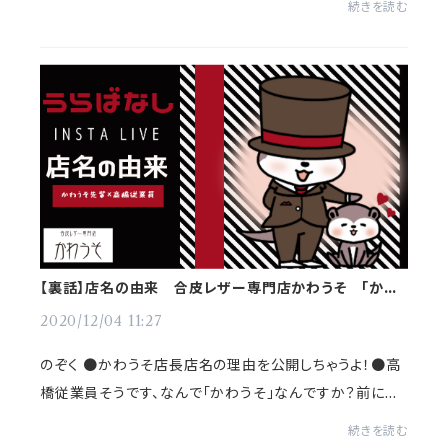
続きを読む
つけてるんですか？のぞく ●かわうそ店長ほぉ、そこ...
【裏話】店名の由来 合皮レザー専門店かわうそ 「かわ
うそって何で？？」
2020/12/04 11:27
のぞく ●かわうそ店長店名の理由を公開しちゃうよ！●高
橋従業員そうです、なんで「かわうそ」なんですか？前に駅
前で販売会をやったときに「カワウソの皮なんですか！？」と
続きを読む