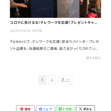
コロナに負けるな！テレワークを応援！プレゼントキャン
ペーン（10名様にプレゼント）を行いました
2020/04/10 20:58
Twitterにて、テレワークを応援！訳ありバインダープレゼ
ント企画を。当選結果のご連絡、皆さまびっくりされていた、
そして喜んで頂けたようで、私もとっても嬉しい！！ 合皮レ
続きを読む
ザー専門店かわうそは戦うあな...
1
2
次 >>
保存
シェア
LINE
ポスト