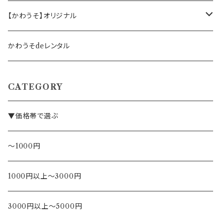
事務職の方向け
【かわうそ】オリジナル
デザイナー
かわうそdeレンタル
CATEGORY
▼価格帯で選ぶ
～1000円
1000円以上～3000円
3000円以上～5000円