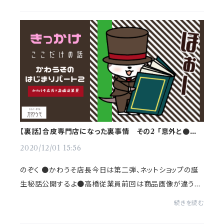
お客様に言われて、、困りました...
【裏話】合皮専門店になった裏事情 その2 「意外と●●
だったから」
2020/12/01 15:56
のぞく ●かわうそ店長今日は第二弾、ネットショップの誕
生秘話公開するよ●高橋従業員前回は商品画像が違うか
ら、うまく仕入れられないってことでしたよね！のぞく ●か
続きを読む
わうそ店長うん、そうそう。もうね...