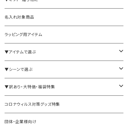
名入れ対象商品
ラッピング用アイテム
▼アイテムで選ぶ
バインダー・メモパッド
▼シーンで選ぶ
手帳・ノート
テレワーク・在宅ワーク向け
▼訳あり・大特価・福袋特集
ペン立て・収納ケース・トレイ
司会・セミナー講師向け
アウトレット商品
コロナウィルス対策グッズ特集
バッグ・かばん
営業マン向け
福袋・まとめ買い
団体・企業様向け