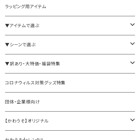
ラッピング用アイテム
▼アイテムで選ぶ
バインダー・メモパッド
▼シーンで選ぶ
手帳・ノート
テレワーク・在宅ワーク向け
▼訳あり・大特価・福袋特集
ペン立て・収納ケース・トレイ
司会・セミナー講師向け
アウトレット商品
コロナウィルス対策グッズ特集
バッグ・かばん
営業マン向け
福袋・まとめ買い
団体・企業様向け
事務職の方向け
【かわうそ】オリジナル
デザイナー