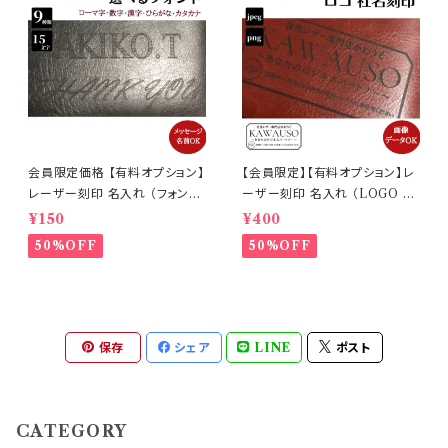
会員限定価格 【有料オプション】
【会員限定】【有料オプション】レ
レーザー刻印 名入れ （フォント・
ーザー刻印 名入れ （LOGO ロ
15文字対応/漢字・平仮名・カタ
ゴデータ) 【代引決済不可・単体
¥150
¥400
カナ可能） 【代引決済不可・単体
購入不可】
50%OFF
50%OFF
購入不可】
保存
シェア
LINE
ポスト
CATEGORY