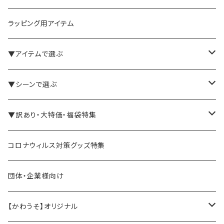
ラッピング用アイテム
▼アイテムで選ぶ
バインダー・メモパッド
▼シーンで選ぶ
手帳・ノート
テレワーク・在宅ワーク向け
▼訳あり・大特価・福袋特集
ペン立て・収納ケース・トレイ
司会・セミナー講師向け
アウトレット商品
コロナウィルス対策グッズ特集
バッグ・かばん
営業マン向け
福袋・まとめ買い
団体・企業様向け
事務職の方向け
【かわうそ】オリジナル