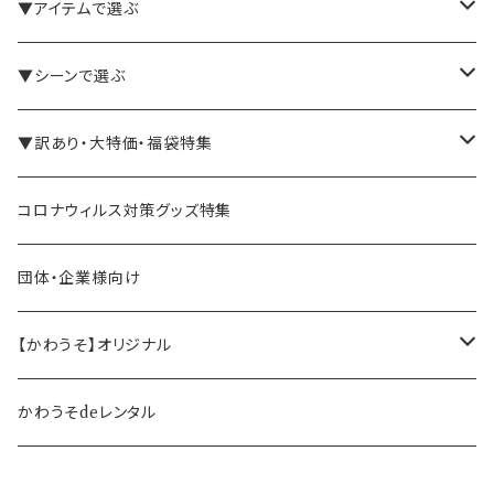
▼アイテムで選ぶ
バインダー・メモパッド
▼シーンで選ぶ
手帳・ノート
テレワーク・在宅ワーク向け
▼訳あり・大特価・福袋特集
ペン立て・収納ケース・トレイ
司会・セミナー講師向け
アウトレット商品
コロナウィルス対策グッズ特集
バッグ・かばん
営業マン向け
福袋・まとめ買い
団体・企業様向け
事務職の方向け
【かわうそ】オリジナル
デザイナー
かわうそdeレンタル