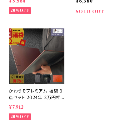
¥5,584
¥6,380
あり アウトレット ビジネス
皮革 収納 卓上トレイ 整理
バッグ おしゃれ 高級感 バイ
20%OFF
高級感 おしゃれ ブラウン ブ
SOLD OUT
ンダー
ラック(黒・茶色）
かわうそプレミアム 福袋 ８
点セット 2024年 2万円相
当 お得すぎる 豪華 メンズ
¥7,912
大人 ビジネス 文具 訳あり
商品 8点入って超お得
20%OFF