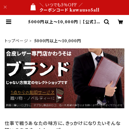
＼ いつでも5％OFF ／
クーポンコード kawauso5all
5000円以上～10,000円 | 【公式】ネ
ットショップ 合皮レザー専門店 かわ
うそ ビジネス文具屋 1万円以内 名入
れ・ロゴ刻印 １点から 送料無料
トップページ
5000円以上～10,000円
仕事で戦うあなたの味方に、きっかけになりたいそんな