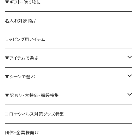
▼ギフト・贈り物に
名入れ対象商品
ラッピング用アイテム
▼アイテムで選ぶ
バインダー・メモパッド
▼シーンで選ぶ
手帳・ノート
テレワーク・在宅ワーク向け
▼訳あり・大特価・福袋特集
ペン立て・収納ケース・トレイ
司会・セミナー講師向け
アウトレット商品
コロナウィルス対策グッズ特集
バッグ・かばん
営業マン向け
福袋・まとめ買い
団体・企業様向け