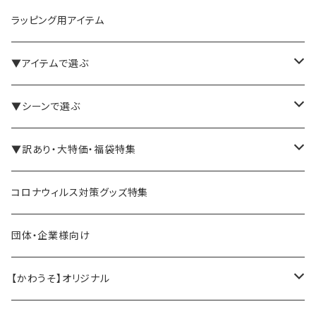
ラッピング用アイテム
▼アイテムで選ぶ
バインダー・メモパッド
▼シーンで選ぶ
手帳・ノート
テレワーク・在宅ワーク向け
▼訳あり・大特価・福袋特集
ペン立て・収納ケース・トレイ
司会・セミナー講師向け
アウトレット商品
コロナウィルス対策グッズ特集
バッグ・かばん
営業マン向け
福袋・まとめ買い
団体・企業様向け
事務職の方向け
【かわうそ】オリジナル