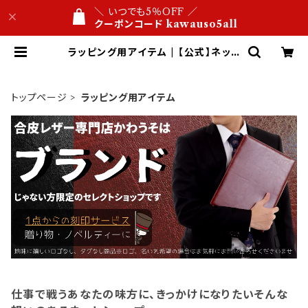
＼ いつでも5％OFF ／
クーポンコード kawauso5all
ラッピング用アイテム | 【公式】ネット
ショップ 合皮レザー専門店 かわうそ
ビジネス文具屋 1万円以内 名入れ・
ロゴ刻印 １点から 送料無料
トップページ
ラッピング用アイテム
仕事で戦うあなたの味方に、きっかけになりたいそんな