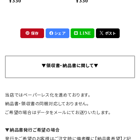
¥330
¥330
物バッグ 1枚 ブラック/かわ
物バッグ 1枚 ベージュ /か
うそdeギフトセット【単品購
わうそdeギフトセット【単品
入不可・同梱のみ】
購入不可・同梱のみ】
保存
シェア
LINE
ポスト
▼領収書・納品書に関して▼
当店ではペーパーレス化を進めております。
納品書・領収書の同梱対応しておりません。
ご希望の場合はデータをメールにてお送りいたします。
▼納品書発行ご希望の場合
発行をご希望のお客様はご注文時に備考欄に【納品書希望】と記