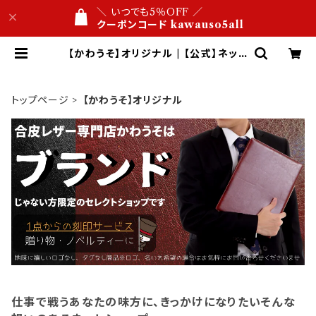
＼ いつでも5％OFF ／
クーポンコード kawauso5all
【かわうそ】オリジナル | 【公式】ネット
ショップ 合皮レザー専門店 かわうそ
ビジネス文具屋 1万円以内 名入れ・
ロゴ刻印 １点から 送料無料
トップページ
【かわうそ】オリジナル
仕事で戦うあなたの味方に、きっかけになりたいそんな