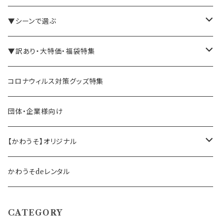
バインダー・メモパッド
▼シーンで選ぶ
手帳・ノート
テレワーク・在宅ワーク向け
▼訳あり・大特価・福袋特集
ペン立て・収納ケース・トレイ
司会・セミナー講師向け
アウトレット商品
コロナウィルス対策グッズ特集
バッグ・かばん
営業マン向け
福袋・まとめ買い
団体・企業様向け
事務職の方向け
【かわうそ】オリジナル
デザイナー
かわうそdeレンタル
CATEGORY