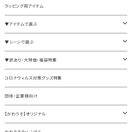
ラッピング用アイテム
▼アイテムで選ぶ
バインダー・メモパッド
▼シーンで選ぶ
手帳・ノート
テレワーク・在宅ワーク向け
▼訳あり・大特価・福袋特集
ペン立て・収納ケース・トレイ
司会・セミナー講師向け
アウトレット商品
コロナウィルス対策グッズ特集
バッグ・かばん
営業マン向け
福袋・まとめ買い
団体・企業様向け
事務職の方向け
【かわうそ】オリジナル
デザイナー
かわうそdeレンタル