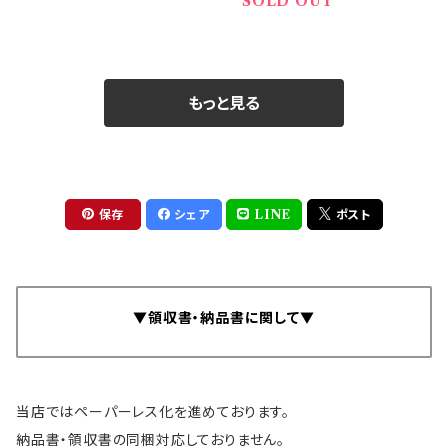
SOLD OUT
軽量 ペンホルダー 高級感
ラック(黒・茶色）
ビジネス お洒落 (黒・茶色・
紺色・緑色）
もっと見る
保存
シェア
LINE
ポスト
▼領収書・納品書に関して▼
当店ではペーパーレス化を進めております。
納品書・領収書の同梱対応しておりません。