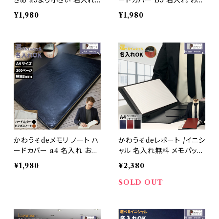
きめ a5より小さい 名入れ
ードカバー B5 名入れ おし
おしゃれ 二つ折り A5 マグ
ゃれ メモ 持ち運び 飲食店
¥1,980
¥1,980
ネット バインダー メモ 持ち
高級感 ビジネス PUレザー
運び 飲食店 高級感 ビジネ
合成皮革 todo オフィス ブ
ス PUレザー 合成皮革 tod
ラック ブラウン メンズ レデ
o オフィス ブラック ブラウ
ィース メール便
ン メンズ レディース メール
便 送料無料/かわうそdeサ
イン
かわうそdeメモリ ノート ハ
かわうそdeレポート /イニシ
ードカバー a4 名入れ おし
ャル 名入れ無料 メモパッド
ゃれ メモ 持ち運び 飲食店
A4 クリップなし おしゃれ P
¥1,980
¥2,380
高級感 ビジネス PUレザー
Uレザー 合成皮革 軽量 ペ
合成皮革 todo オフィス ブ
ンホルダー レポート用紙付
SOLD OUT
ラック ブラウン メンズ レデ
ビジネス お洒落 (黒・茶色・
ィース メール便
紺色）