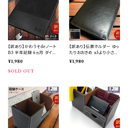
【訳あり】かわうそdeノート
【訳あり】伝票ホルダー ゆっ
B5 半年記録 6ヵ月 ダイア
たりおおきめ a5より小さい
リーノート B5対応 ｂ5 記
名入れ おしゃれ 二つ折り
¥1,980
¥1,980
録 手帳 スケジュール おし
A5 マグネット バインダー
ゃれ 高級感 ビジネス お洒
メモ 持ち運び 飲食店 高級
SOLD OUT
落 合成皮革（黒・紺色・灰
感 ビジネス PUレザー 合成
色・緑・赤）
皮革 todo オフィス ブラッ
ク ブラウン メンズ レディー
ス メール便 送料無料/かわ
うそdeサイン