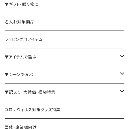
▼ギフト・贈り物に
名入れ対象商品
ラッピング用アイテム
▼アイテムで選ぶ
バインダー・メモパッド
▼シーンで選ぶ
手帳・ノート
テレワーク・在宅ワーク向け
▼訳あり・大特価・福袋特集
ペン立て・収納ケース・トレイ
司会・セミナー講師向け
アウトレット商品
コロナウィルス対策グッズ特集
バッグ・かばん
営業マン向け
福袋・まとめ買い
団体・企業様向け