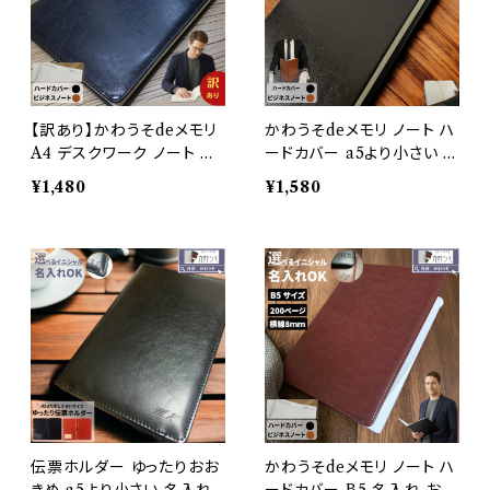
【訳あり】かわうそdeメモリ
かわうそdeメモリ ノート ハ
A4 デスクワーク ノート ハ
ードカバー a5より小さい 名
ードカバー a4 おしゃれ メ
入れ おしゃれ メモ 持ち運
¥1,480
¥1,580
モ 持ち運び 飲食店 高級感
び 飲食店 高級感 ビジネス
ビジネス PUレザー 合成皮
PUレザー 合成皮革 todo
革 todo オフィス ブラック
オフィス ブラック ブラウン
ブラウン メンズ レディース
メンズ レディース メール便
メール便
伝票ホルダー ゆったりおお
かわうそdeメモリ ノート ハ