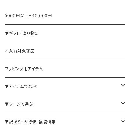
5000円以上～10,000円
▼ギフト・贈り物に
名入れ対象商品
ラッピング用アイテム
▼アイテムで選ぶ
バインダー・メモパッド
▼シーンで選ぶ
手帳・ノート
テレワーク・在宅ワーク向け
▼訳あり・大特価・福袋特集