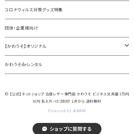
ペン立て・収納ケース・トレイ
司会・セミナー講師向け
アウトレット商品
コロナウィルス対策グッズ特集
バッグ・かばん
営業マン向け
福袋・まとめ買い
団体・企業様向け
事務職の方向け
【かわうそ】オリジナル
デザイナー
かわうそdeレンタル
© 【公式】ネットショップ 合皮レザー専門店 かわうそ ビジネス文具屋 1万円
以内 名入れ・ロゴ刻印 １点から 送料無料
Powered by
ショップに質問する