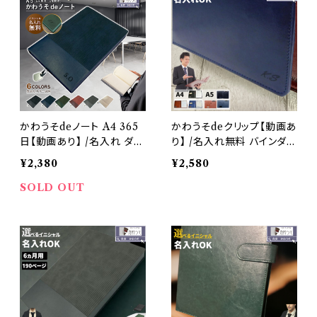
かわうそdeノート A4 365
かわうそdeクリップ【動画あ
日【動画あり】 /名入れ ダイ
り】 /名入れ無料 バインダー
アリーノート A5対応 a5 記
A4 おしゃれ クリップ 多機
¥2,380
¥2,580
録 1年間 手帳 スケジュー
能 革 クリップボード 二つ
ル おしゃれ 高級感 ビジネ
折 PUレザー 合成皮革 クリ
SOLD OUT
ス お洒落 合成皮革（黒・紺
ップファイル 軽量 ペンホル
色・灰色・緑・赤・ベージュ）
ダー 内ポケット ポケット付
メモ帳付 高級感 ビジネス
お洒落 名刺 黒 茶色 紺 ブ
ラック ネイビー ブラウン