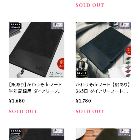
レザー 合成皮革 磁石 ファ
PUレザー 合成皮革 todo
SOLD OUT
イル 軽量 ペンホルダー フ
オフィス ブラック ブラウン
ァイル付 高級感 ビジネス
メンズ レディース メール便
お洒落 (黒・茶色・紺色・緑
色）
【訳あり】かわうそdeノート
かわうそdeノート 【訳あり】
半年記録用 ダイアリーノー
365日 ダイアリーノート A5
ト A5対応 a5 記録 手帳 ス
対応 a5 記録 1年間 手帳
¥1,680
¥1,780
ケジュール おしゃれ 高級感
スケジュール おしゃれ 高級
ビジネス お洒落 PUレザー
感 ビジネス お洒落 PUレザ
SOLD OUT
SOLD OUT
合成皮革 （黒・紺色・灰色・
ー 合成皮革 （黒・紺色・灰
緑・赤）
色・緑・赤）