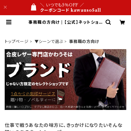
＼ いつでも5％OFF ／
クーポンコード kawauso5all
事務職の方向け | 【公式】ネットショッ
プ 合皮レザー専門店 かわうそ ビジ
ネス文具屋 1万円以内 名入れ・ロゴ
刻印 １点から 送料無料
トップページ
▼シーンで選ぶ
事務職の方向け
仕事で戦うあなたの味方に、きっかけになりたいそんな