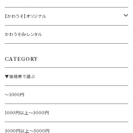
事務職の方向け
【かわうそ】オリジナル
デザイナー
かわうそdeレンタル
CATEGORY
▼価格帯で選ぶ
～1000円
1000円以上～3000円
3000円以上～5000円