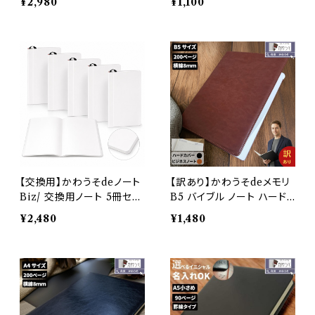
¥2,980
¥1,100
2冊付 持ち運び 飲食店 高
約80枚 専用リフィル 罫線
級感 ビジネス PUレザー 合
白紙 オリジナルサイズ 約17
成皮革 todo オフィス ブラ
2×112mm
ック ブラウン メンズ レディ
ース メール便
【交換用】かわうそdeノート
【訳あり】かわうそdeメモリ
Biz/ 交換用ノート 5冊セッ
B5 バイブル ノート ハード
ト B6小さめ 約160ページ
カバー ｂ5 おしゃれ メモ 持
¥2,480
¥1,480
約80枚 専用リフィル 罫線
ち運び 飲食店 高級感 ビジ
白紙 オリジナルサイズ 約17
ネス PUレザー 合成皮革 t
2×112mm
odo オフィス ブラック ブラ
ウン メンズ レディース メー
ル便