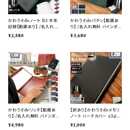
かわうそdeノート B5 半年
かわうそdeパチン【動画あ
記録【動画あり】 /名入れ 半
り】 /名入れ無料 バインダー
年 6ヵ月 ダイアリーノート
A4 おしゃれ クリップ 多機
¥2,580
¥3,680
B5対応 ｂ5 記録 手帳 スケ
能 クリップボード 二つ折 P
ジュール おしゃれ 高級感
Uレザー 合成皮革 クリップ
ビジネス お洒落 合成皮革
ファイル 軽量 ペンホルダー
（黒・紺色・灰色・緑・赤）
ポケット付 メモ帳付 高級感
ビジネス お洒落 (黒・茶色・
紺色・緑色）
かわうそdeリッチ【動画あ
【訳あり】かわうそdeメモリ
り】 /名入れ無料 バインダー
ノート ハードカバー a5より
A4 A3 おしゃれ 多機能 マ
小さい おしゃれ メモ 持ち運
¥4,980
¥1,000
グネットボード 二つ折 PU
び 飲食店 高級感 ビジネス