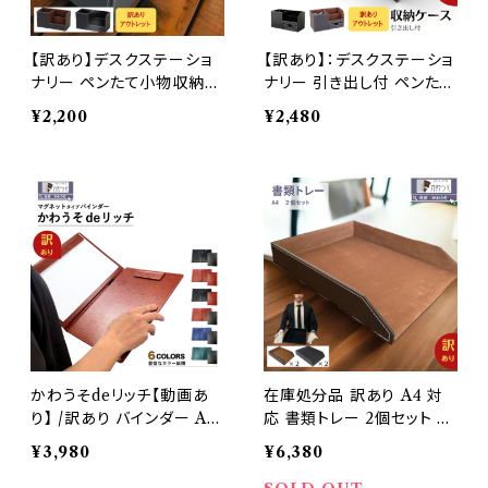
【訳あり】デスクステーショ
【訳あり】：デスクステーショ
ナリー ペンたて小物収納ケ
ナリー 引き出し付 ペンたて
ース 長方形 PUレザー 合
小物収納ケース PUレザー
¥2,200
¥2,480
成皮革 書斎 デスクオーガ
合成皮革 書斎 デスクオー
ナイザー 大容量 おしゃれ
ガナイザー 大容量 おしゃれ
（茶色・黒）
（茶色・黒）
かわうそdeリッチ【動画あ
在庫処分品 訳あり A4 対
り】 /訳あり バインダー A4
応 書類トレー 2個セット レ
A3 おしゃれ 多機能 マグネ
ターケース PUレザー 合成
¥3,980
¥6,380
ットボード 二つ折 PUレザ
皮革 収納 卓上トレイ 整理
ー 合成皮革 磁石 ファイル
高級感 おしゃれ ブラウン ブ