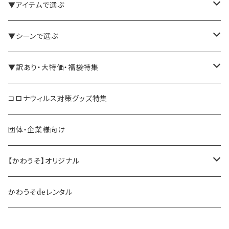
▼アイテムで選ぶ
バインダー・メモパッド
▼シーンで選ぶ
手帳・ノート
テレワーク・在宅ワーク向け
▼訳あり・大特価・福袋特集
ペン立て・収納ケース・トレイ
司会・セミナー講師向け
アウトレット商品
コロナウィルス対策グッズ特集
バッグ・かばん
営業マン向け
福袋・まとめ買い
団体・企業様向け
事務職の方向け
【かわうそ】オリジナル
デザイナー
かわうそdeレンタル