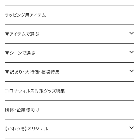
ラッピング用アイテム
▼アイテムで選ぶ
バインダー・メモパッド
▼シーンで選ぶ
手帳・ノート
テレワーク・在宅ワーク向け
▼訳あり・大特価・福袋特集
ペン立て・収納ケース・トレイ
司会・セミナー講師向け
アウトレット商品
コロナウィルス対策グッズ特集
バッグ・かばん
営業マン向け
福袋・まとめ買い
団体・企業様向け
事務職の方向け
【かわうそ】オリジナル