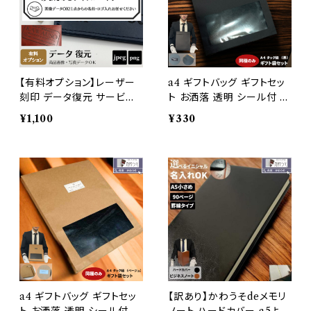
【有料オプション】レーザー
a4 ギフトバッグ ギフトセッ
刻印 データ復元 サービス
ト お洒落 透明 シール付 ラ
（LOGO ロゴデータ) 【代
ッピング 贈り物 高級感 小
¥1,100
¥330
引決済不可・単体購入不
物バッグ 1枚 ブラック/かわ
可】
うそdeギフトセット【単品購
入不可・同梱のみ】
a4 ギフトバッグ ギフトセッ
【訳あり】かわうそdeメモリ