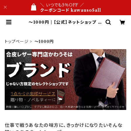
＼ いつでも5％OFF ／
クーポンコード kawauso5all
～1000円 | 【公式】ネットショップ 合
皮レザー専門店 かわうそ ビジネス文
具屋 1万円以内 名入れ・ロゴ刻印 １
点から 送料無料
トップページ
～1000円
仕事で戦うあなたの味方に、きっかけになりたいそんな