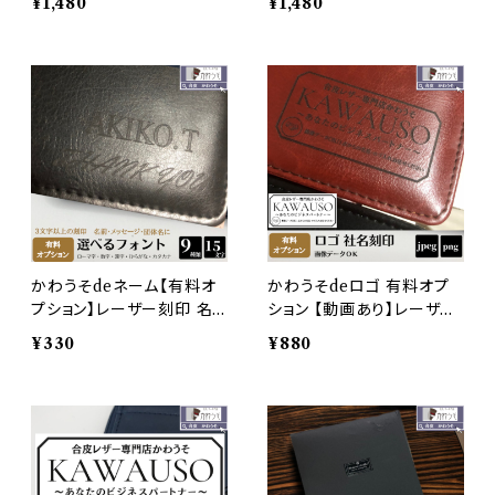
¥1,480
¥1,480
ち運び 飲食店 高級感 ビジ
モ 持ち運び 飲食店 高級感
ネス PUレザー 合成皮革 t
ビジネス PUレザー 合成皮
odo オフィス ブラック ブラ
革 todo オフィス ブラック
ウン メンズ レディース メー
ブラウン メンズ レディース
ル便
メール便
かわうそdeネーム【有料オ
かわうそdeロゴ 有料オプ
プション】レーザー刻印 名
ション 【動画あり】レーザー
入れ オーダーメイド カスタ
刻印 名入れ オーダーメイ
¥330
¥880
マイズ 社名 メッセージ （フ
ド LOGO ロゴデータ 会社
ォント・15文字対応/漢字・平
名 団体名 学校 デザイン 画
仮名・カタカナ可能） 【代引
像データ対応 【代引決済不
決済不可・単体購入不可】
可・単体購入不可】