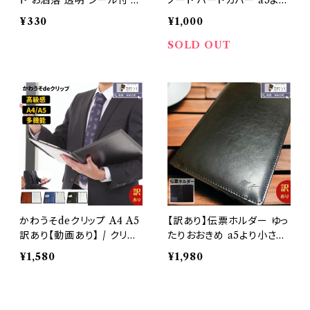
ト お洒落 透明 シール付 ラ
ノート ハードカバー a5より
ッピング 贈り物 高級感 小
小さい おしゃれ メモ 持ち運
¥330
¥1,000
物バッグ 1枚 ベージュ /か
び 飲食店 高級感 ビジネス
わうそdeギフトセット【単品
PUレザー 合成皮革 todo
SOLD OUT
購入不可・同梱のみ】
オフィス ブラック ブラウン
メンズ レディース メール便
かわうそdeクリップ A4 A5
【訳あり】伝票ホルダー ゆっ
訳あり【動画あり】 / クリッ
たりおおきめ a5より小さい
プファイル PUレザー 合成
名入れ おしゃれ 二つ折り
¥1,580
¥1,980
皮革 在庫処分品 sale バイ
A5 マグネット バインダー
ンダー a4 a5 おしゃれ 多
メモ 持ち運び 飲食店 高級
機能 革 クリップボード 二
感 ビジネス PUレザー 合成
つ折 軽量 ペンホルダー 内
皮革 todo オフィス ブラッ