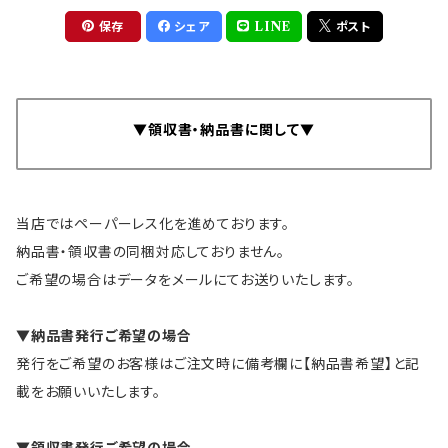
ポケット ポケット付 メモ帳
ク ブラウン メンズ レディー
保存
シェア
LINE
ポスト
付 高級感 ビジネス お洒落
ス メール便 送料無料/かわ
名刺 黒 茶色 紺 ブラック ネ
うそdeサイン
イビー ブラウン ＼公式限定
クーポン有／
▼領収書・納品書に関して▼
当店ではペーパーレス化を進めております。
納品書・領収書の同梱対応しておりません。
ご希望の場合はデータをメールにてお送りいたします。
▼納品書発行ご希望の場合
発行をご希望のお客様はご注文時に備考欄に【納品書希望】と記
載をお願いいたします。