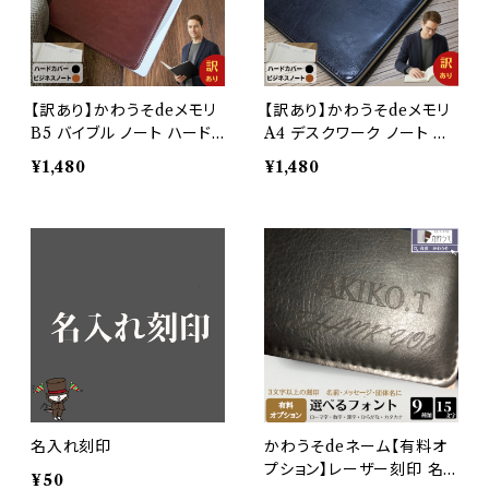
【訳あり】かわうそdeメモリ
【訳あり】かわうそdeメモリ
B5 バイブル ノート ハード
A4 デスクワーク ノート ハ
カバー ｂ5 おしゃれ メモ 持
ードカバー a4 おしゃれ メ
¥1,480
¥1,480
ち運び 飲食店 高級感 ビジ
モ 持ち運び 飲食店 高級感
ネス PUレザー 合成皮革 t
ビジネス PUレザー 合成皮
odo オフィス ブラック ブラ
革 todo オフィス ブラック
ウン メンズ レディース メー
ブラウン メンズ レディース
ル便
メール便
名入れ刻印
かわうそdeネーム【有料オ
プション】レーザー刻印 名
¥50