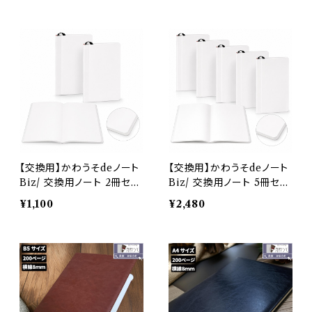
級感 ビジネス PUレザー 合
成皮革 todo オフィス ブラ
ック ブラウン メンズ レディ
ース メール便
【交換用】かわうそdeノート
【交換用】かわうそdeノート
Biz/ 交換用ノート 2冊セッ
Biz/ 交換用ノート 5冊セッ
ト B6小さめ 約160ページ
ト B6小さめ 約160ページ
¥1,100
¥2,480
約80枚 専用リフィル 罫線
約80枚 専用リフィル 罫線
白紙 オリジナルサイズ 約17
白紙 オリジナルサイズ 約17
2×112mm
2×112mm