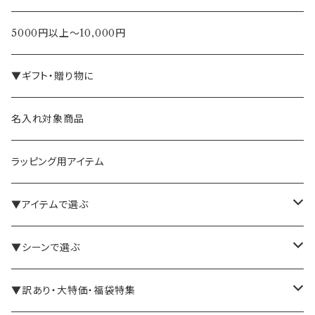
5000円以上～10,000円
▼ギフト・贈り物に
名入れ対象商品
ラッピング用アイテム
▼アイテムで選ぶ
バインダー・メモパッド
▼シーンで選ぶ
手帳・ノート
テレワーク・在宅ワーク向け
▼訳あり・大特価・福袋特集