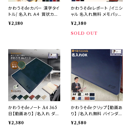
かわうそdeカバー 漢字タイ
かわうそdeレポート /イニシ
トル/ 名入れ Ａ４ 賞状カバ
ャル 名入れ無料 メモパッド
ー 感謝状 卒業証書 二枚用
A4 クリップなし おしゃれ P
¥2,180
¥2,380
二つ折り PUレザー 合成皮
Uレザー 合成皮革 軽量 ペ
革 おしゃれ 高級感 案内状
ンホルダー レポート用紙付
SOLD OUT
重要書類（黒・茶色・緑・紺
ビジネス お洒落 (黒・茶色・
色）
紺色）
かわうそdeノート A4 365
かわうそdeクリップ【動画あ
日【動画あり】 /名入れ ダイ
り】 /名入れ無料 バインダー
アリーノート A5対応 a5 記
A4 おしゃれ クリップ 多機
¥2,380
¥2,580
録 1年間 手帳 スケジュー
能 革 クリップボード 二つ