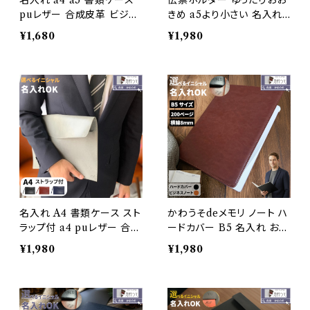
名入れ a4 a5 書類ケース
伝票ホルダー ゆったりおお
puレザー 合成皮革 ビジネ
きめ a5より小さい 名入れ
ス レター ボタンタイプ おし
おしゃれ 二つ折り A5 マグ
¥1,680
¥1,980
ゃれ セカンドバッグ クラッ
ネット バインダー メモ 持ち
チバッグ (黒・紺・茶色・灰
運び 飲食店 高級感 ビジネ
色・緑色)
ス PUレザー 合成皮革 tod
o オフィス ブラック ブラウ
ン メンズ レディース メール
便 送料無料/かわうそdeサ
イン
名入れ A4 書類ケース スト
かわうそdeメモリ ノート ハ
ラップ付 a4 puレザー 合成
ードカバー B5 名入れ おし
皮革 ビジネス レター 契約
ゃれ メモ 持ち運び 飲食店
¥1,980
¥1,980
書 ボタンタイプ おしゃれ セ
高級感 ビジネス PUレザー
カンドバッグ クラッチバッグ
合成皮革 todo オフィス ブ
ハンドバッグ(黒・紺・茶色)
ラック ブラウン メンズ レデ
ィース メール便