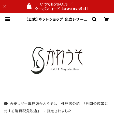
＼ いつでも5％OFF ／
クーポンコード kawauso5all
【公式】ネットショップ 合皮レザー専
門店 かわうそ ビジネス文具屋 1万円
以内 名入れ・ロゴ刻印 １点から 送料
無料
合皮レザー専門店かわうそは 外務省公認 「外国公館等に
対する消費税免税店」 に指定されました