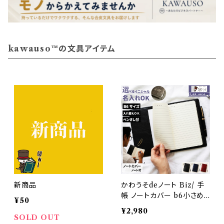
kawauso™の文具アイテム
新商品
かわうそdeノート Biz/ 手
帳 ノートカバー b6小さめ
¥50
名入れ おしゃれ メモ ノート
¥2,980
2冊付 持ち運び 飲食店 高
SOLD OUT