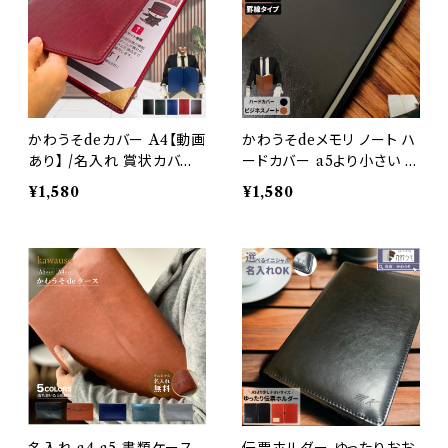
かわうそdeカバー A4【動画
かわうそdeメモリ ノート ハ
あり】 /名入れ 賞状カバー
ードカバー a5より小さい 名
感謝状 卒業証書 賞状ファ
入れ おしゃれ メモ 持ち運
¥1,580
¥1,580
イル 二枚用 二つ折り PUレ
び 飲食店 高級感 ビジネス
ザー 合成皮革 折り畳み お
PUレザー 合成皮革 todo
しゃれ 高級感 メニュー表
オフィス ブラック ブラウン
ケース 書類ケース 重要書
メンズ レディース メール便
類（黒・赤茶色・緑・紺色・こ
げ茶色）