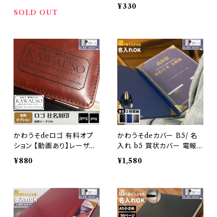
入れ オーダーメイド カスタ
¥330
マイズ 社名 メッセージ （フ
SOLD OUT
ォント・15文字対応/漢字・平
仮名・カタカナ可能） 【代引
決済不可・単体購入不可】
かわうそdeロゴ 有料オプ
かわうそdeカバー B5/ 名
ション 【動画あり】レーザー
入れ b5 賞状カバー 電報
刻印 名入れ オーダーメイ
手紙 賞状ファイル 二枚用
¥880
¥1,580
ド LOGO ロゴデータ 会社
二つ折り PUレザー 合成皮
名 団体名 学校 デザイン 画
革 折り畳み おしゃれ 高級
像データ対応 【代引決済不
感 案内状 メニュー表 ケー
可・単体購入不可】
スB5 （黒・紺色・こげ茶色）