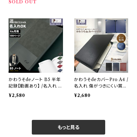
ル おしゃれ 高級感 ビジネ
折 PUレザー 合成皮革 クリ
SOLD OUT
ス お洒落 合成皮革（黒・紺
ップファイル 軽量 ペンホル
色・灰色・緑・赤・ベージュ）
ダー 内ポケット ポケット付
メモ帳付 高級感 ビジネス
お洒落 名刺 黒 茶色 紺 ブ
ラック ネイビー ブラウン
かわうそdeノート B5 半年
かわうそdeカバーPro A4 /
記録【動画あり】 /名入れ 半
名入れ 傷がつきにくい賞状
年 6ヵ月 ダイアリーノート
カバー メニュー表 賞状ファ
¥2,580
¥2,680
B5対応 ｂ5 記録 手帳 スケ
イル 二枚用 二つ折り PUレ
ジュール おしゃれ 高級感
ザー 合成皮革 折り畳み お
ビジネス お洒落 合成皮革
しゃれ 高級感 書類ケース
（黒・紺色・灰色・緑・赤）
重要書類（黒・赤茶色・紺
色）
もっと見る