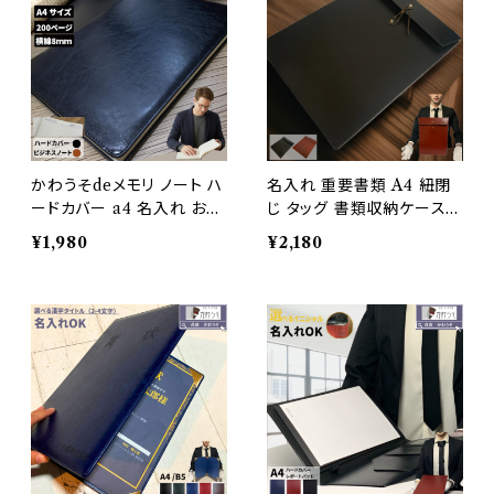
かわうそdeメモリ ノート ハ
名入れ 重要書類 A4 紐閉
ードカバー a4 名入れ おし
じ タッグ 書類収納ケース P
ゃれ メモ 持ち運び 飲食店
Uレザー 合成皮革 資料ビ
¥1,980
¥2,180
高級感 ビジネス PUレザー
ジネス レター 契約書 重要
合成皮革 todo オフィス ブ
書類 防水 おしゃれ（黒・茶
ラック ブラウン メンズ レデ
色）/かわうそdeレポス
ィース メール便