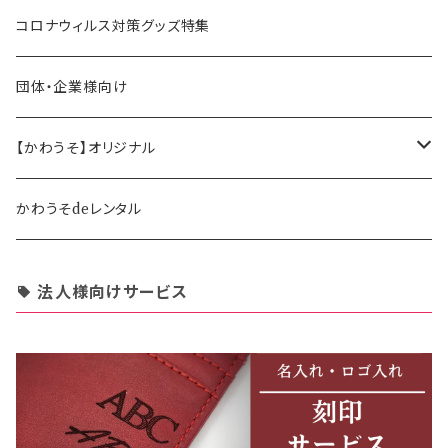
ペン立て・収納ケース・トレイ
司会・セミナー講師向け
アウトレット商品
コロナウィルス対策グッズ特集
バッグ・かばん
営業マン向け
福袋・まとめ買い
団体・企業様向け
事務職の方向け
【かわうそ】オリジナル
デザイナー
かわうそdeレンタル
法人様向けサービス