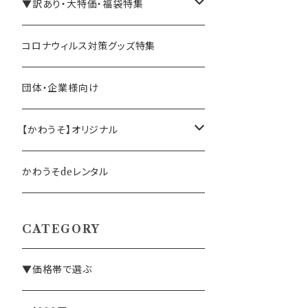
手帳・ノート
テレワーク・在宅ワーク向け
▼訳あり・大特価・福袋特集
ペン立て・収納ケース・トレイ
司会・セミナー講師向け
アウトレット商品
コロナウィルス対策グッズ特集
バッグ・かばん
営業マン向け
福袋・まとめ買い
団体・企業様向け
事務職の方向け
【かわうそ】オリジナル
デザイナー
かわうそdeレンタル
CATEGORY
▼価格帯で選ぶ