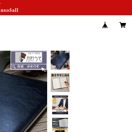
／
so5all