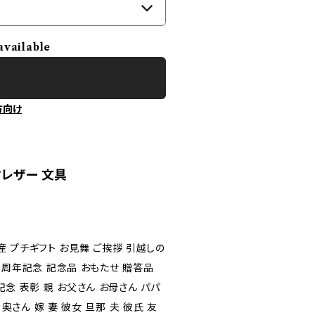
available
方向け
レザー 文具
土産 プチギフト お見舞 ご挨拶 引越しの
 周年記念 記念品 おもたせ 贈答品
念 表彰 親 お父さん お母さん パパ
奥さん 嫁 妻 彼女 旦那 夫 彼氏 友