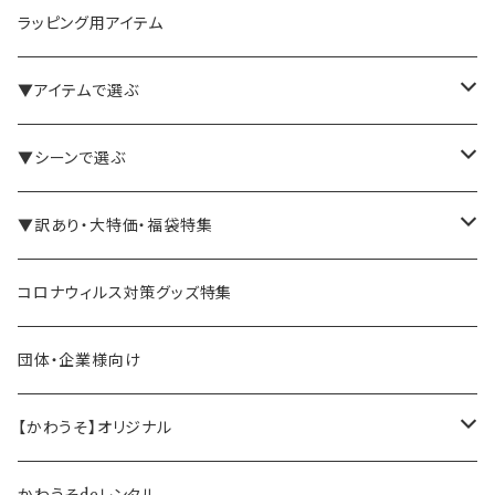
ラッピング用アイテム
▼アイテムで選ぶ
バインダー・メモパッド
▼シーンで選ぶ
手帳・ノート
テレワーク・在宅ワーク向け
▼訳あり・大特価・福袋特集
ペン立て・収納ケース・トレイ
司会・セミナー講師向け
アウトレット商品
コロナウィルス対策グッズ特集
バッグ・かばん
営業マン向け
福袋・まとめ買い
団体・企業様向け
事務職の方向け
【かわうそ】オリジナル
デザイナー
かわうそdeレンタル