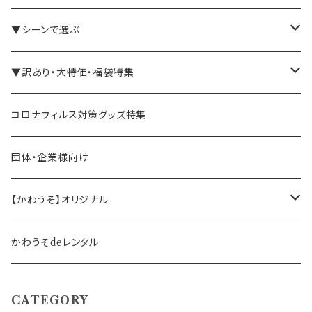
バインダー・メモパッド
▼シーンで選ぶ
手帳・ノート
テレワーク・在宅ワーク向け
▼訳あり・大特価・福袋特集
ペン立て・収納ケース・トレイ
司会・セミナー講師向け
アウトレット商品
コロナウィルス対策グッズ特集
バッグ・かばん
営業マン向け
福袋・まとめ買い
団体・企業様向け
事務職の方向け
【かわうそ】オリジナル
デザイナー
かわうそdeレンタル
CATEGORY