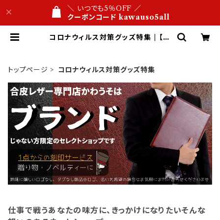
＼ いつでも5％OFF ／
クーポンコード kawauso5all
コロナウィルス対策グッズ特集 | 【公
式】ネットショップ 合皮レザー専門店
かわうそ ビジネス文具屋 1万円以内
名入れ・ロゴ刻印 １点から 送料無料
トップページ
コロナウィルス対策グッズ特集
仕事で戦うあなたの味方に、きっかけになりたいそんな