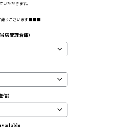
ていただきます。
有難うございます■■■
（当店管理倉庫）
送信）
available