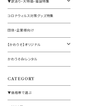
手帳・ノート
テレワーク・在宅ワーク向け
▼訳あり・大特価・福袋特集
ペン立て・収納ケース・トレイ
司会・セミナー講師向け
アウトレット商品
コロナウィルス対策グッズ特集
バッグ・かばん
営業マン向け
福袋・まとめ買い
団体・企業様向け
事務職の方向け
【かわうそ】オリジナル
デザイナー
かわうそdeレンタル
CATEGORY
▼価格帯で選ぶ