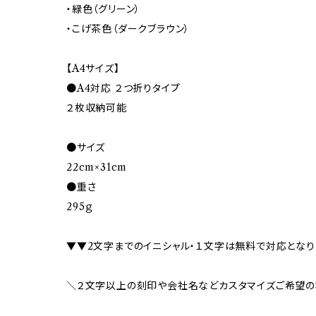
・緑色（グリーン）
・こげ茶色（ダークブラウン）
【A4サイズ】
●A4対応 ２つ折りタイプ
２枚収納可能
●サイズ
22cm×31cm
●重さ
295ｇ
▼▼2文字までのイニシャル・１文字は無料で対応とな
＼２文字以上の刻印や会社名などカスタマイズご希望の