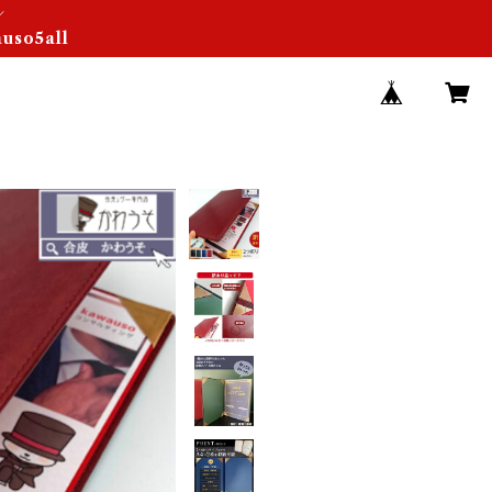
／
so5all