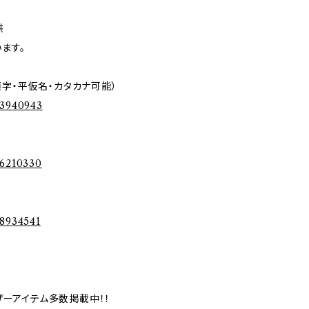
供
ます。
漢字・平仮名・カタカナ可能）
53940943
56210330
58934541
ザーアイテム多数掲載中！！