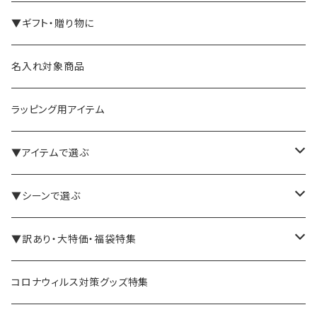
▼ギフト・贈り物に
名入れ対象商品
ラッピング用アイテム
▼アイテムで選ぶ
バインダー・メモパッド
▼シーンで選ぶ
手帳・ノート
テレワーク・在宅ワーク向け
▼訳あり・大特価・福袋特集
ペン立て・収納ケース・トレイ
司会・セミナー講師向け
アウトレット商品
コロナウィルス対策グッズ特集