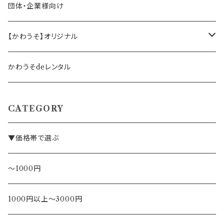
バッグ・かばん
営業マン向け
福袋・まとめ買い
団体・企業様向け
事務職の方向け
【かわうそ】オリジナル
デザイナー
かわうそdeレンタル
CATEGORY
▼価格帯で選ぶ
～1000円
1000円以上～3000円