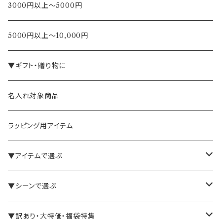
3000円以上～5000円
5000円以上～10,000円
▼ギフト・贈り物に
名入れ対象商品
ラッピング用アイテム
▼アイテムで選ぶ
バインダー・メモパッド
▼シーンで選ぶ
手帳・ノート
テレワーク・在宅ワーク向け
▼訳あり・大特価・福袋特集