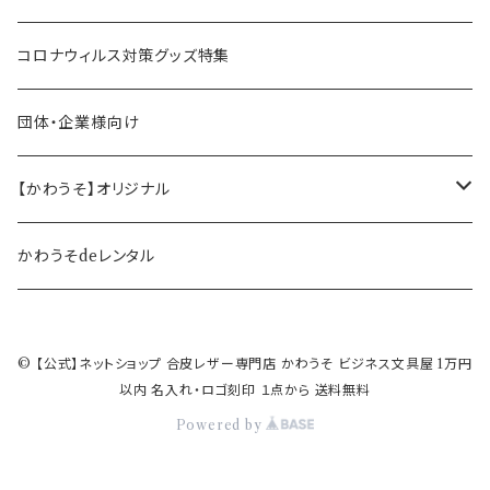
ペン立て・収納ケース・トレイ
司会・セミナー講師向け
アウトレット商品
コロナウィルス対策グッズ特集
バッグ・かばん
営業マン向け
福袋・まとめ買い
団体・企業様向け
事務職の方向け
【かわうそ】オリジナル
デザイナー
かわうそdeレンタル
© 【公式】ネットショップ 合皮レザー専門店 かわうそ ビジネス文具屋 1万円
以内 名入れ・ロゴ刻印 １点から 送料無料
Powered by