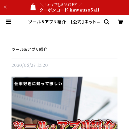
＼ いつでも5％OFF ／
クーポンコード kawauso5all
ツール＆アプリ紹介 | 【公式】ネットシ
ョップ 合皮レザー専門店 かわうそ ビ
ジネス文具屋 1万円以内 名入れ・ロ
ゴ刻印 １点から 送料無料
ツール＆アプリ紹介
2020/05/27 15:20