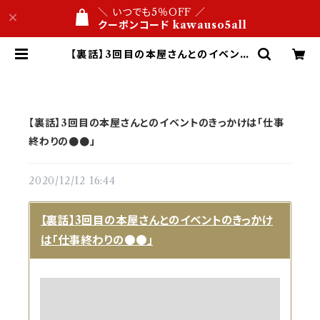
＼ いつでも5％OFF ／
クーポンコード kawauso5all
【裏話】3回目の本屋さんとのイベント
のきっかけは「仕事終わりの●●」 |
【公式】ネットショップ 合皮レザー専
門店 かわうそ ビジネス文具屋 1万円
以内 名入れ・ロゴ刻印 １点から 送料
無料
【裏話】3回目の本屋さんとのイベントのきっかけは「仕事
終わりの●●」
2020/12/12 16:44
【裏話】3回目の本屋さんとのイベントのきっかけ
は「仕事終わりの●●」