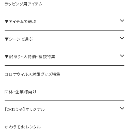
ラッピング用アイテム
▼アイテムで選ぶ
バインダー・メモパッド
▼シーンで選ぶ
手帳・ノート
テレワーク・在宅ワーク向け
▼訳あり・大特価・福袋特集
ペン立て・収納ケース・トレイ
司会・セミナー講師向け
アウトレット商品
コロナウィルス対策グッズ特集
バッグ・かばん
営業マン向け
福袋・まとめ買い
団体・企業様向け
事務職の方向け
【かわうそ】オリジナル
デザイナー
かわうそdeレンタル