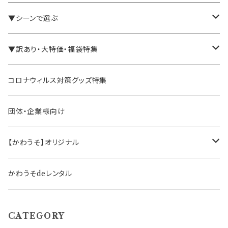
バインダー・メモパッド
▼シーンで選ぶ
手帳・ノート
テレワーク・在宅ワーク向け
▼訳あり・大特価・福袋特集
ペン立て・収納ケース・トレイ
司会・セミナー講師向け
アウトレット商品
コロナウィルス対策グッズ特集
バッグ・かばん
営業マン向け
福袋・まとめ買い
団体・企業様向け
事務職の方向け
【かわうそ】オリジナル
デザイナー
かわうそdeレンタル
CATEGORY